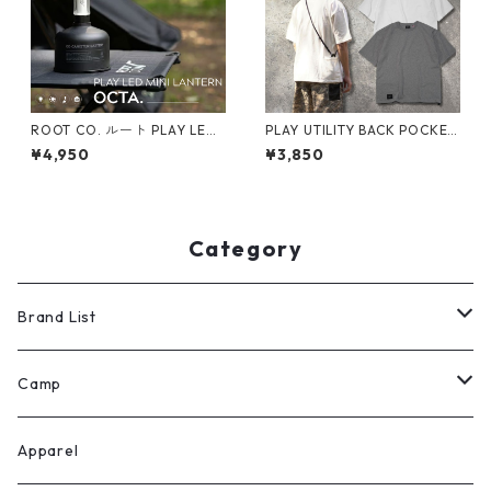
ROOT CO. ルート PLAY LED
PLAY UTILITY BACK POCKET
MINI LANTERN OCTA. ルート
Plain T-Shirts
¥4,950
¥3,850
コー LEDランタン
Category
Brand List
ROOT CO.
Camp
H.A.K.U
テント
Apparel