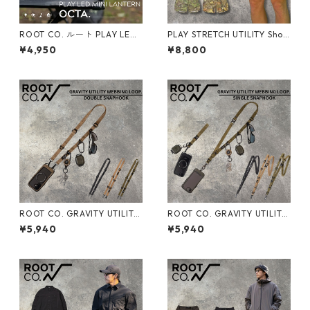
ROOT CO. ルート PLAY LED
PLAY STRETCH UTILITY Shor
MINI LANTERN OCTA. ルート
ts
¥4,950
¥8,800
コー LEDランタン
ROOT CO. GRAVITY UTILITY
ROOT CO. GRAVITY UTILITY
WEBBING LOOP. / DOUBLE S
WEBBING LOOP. / SINGLE SN
¥5,940
¥5,940
NAPHOOK ルートコー ショル
APHOOK ルートコー ショル
ダーストラップ スマホショル
ダーストラップ 長さ調整 ハン
ダー カメラストラップ
ドストラップ ネックストラッ
プ