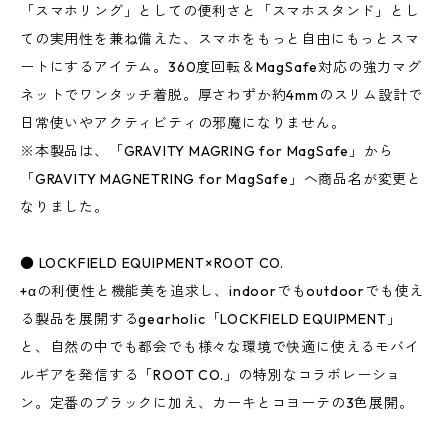
「スマホリング」としての便利さと「スマホスタンド」とし
ての実用性を兼ね備えた、スマホをもっと自由にもっとスマ
ートにするアイテム。360度回転＆MagSafe対応の強力マグ
ネットでワンタッチ着脱。厚さわずか約4mmのスリム設計で
日常使いやアクティビティの邪魔になりません。
※本製品は、「GRAVITY MAGRING for MagSafe」から
「GRAVITY MAGNETRING for MagSafe」へ商品名が変更と
なりました。
● LOCKFIELD EQUIPMENT×ROOT CO.
+αの利便性と機能美を追求し、indoorでもoutdoorでも使え
る製品を展開するgearholic「LOCKFIELD EQUIPMENT」
と、自然の中でも都会でも様々な環境で快適に使えるモバイ
ルギアを発信する「ROOT CO.」の特別なコラボレーショ
ン。定番のブラックに加え、カーキとコヨーテの3色展開。