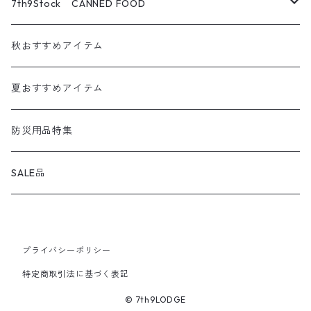
Tokyo Camp
焚火アイテム
7th9Stock CANNED FOOD
CRAFTPLUS
調理道具・食器
パンの缶詰
秋おすすめアイテム
kassai.
ランタン
お魚の缶詰
夏おすすめアイテム
GREBE WORKS
アウトドア小物
お肉の缶詰
防災用品特集
corerocca
クーラーボックス
スイーツの缶詰
SALE品
HOLY GROUND
アルミコンテナ
プライバシーポリシー
wind calm
オプションパーツ / カスタムパーツ
特定商取引法に基づく表記
IPPO PRODUCTS
フード
© 7th9LODGE