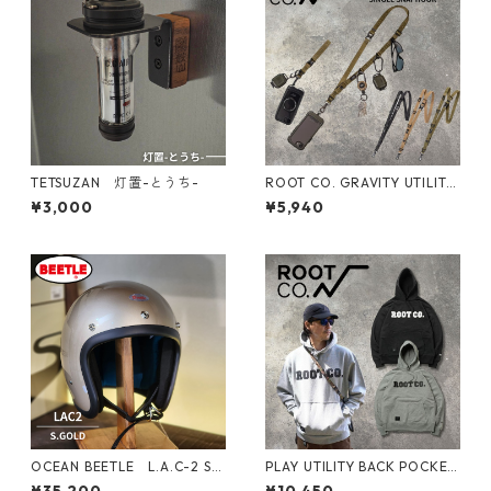
TETSUZAN 灯置-とうち-
ROOT CO. GRAVITY UTILITY
WEBBING LOOP. / SINGLE SN
¥3,000
¥5,940
APHOOK ルートコー ショル
ダーストラップ 長さ調整 ハン
ドストラップ ネックストラッ
プ
OCEAN BEETLE L.A.C-2 S.
PLAY UTILITY BACK POCKET
Gold＆S.Gray オーシャンビ
Logo Sweat Hoodie 2024