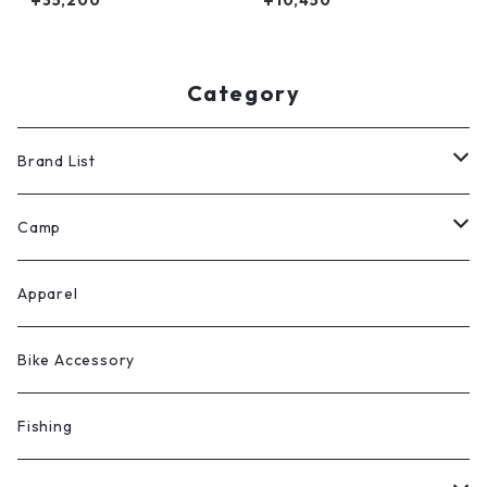
¥35,200
¥10,450
ートル ヘルメット
Category
Brand List
ROOT CO.
Camp
H.A.K.U
テント
Apparel
escargot （北沢株式会社）
シュラフ・コット・マット
Bike Accessory
Rob Snow
テーブル・チェア
Fishing