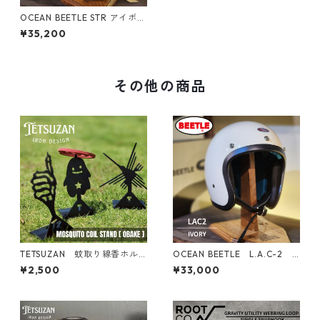
OCEAN BEETLE STR アイボリ
ー オーシャンビートル ヘルメ
¥35,200
ット ヴィンテージ アメリカン
その他の商品
TETSUZAN 蚊取り線香ホル
OCEAN BEETLE L.A.C-2
ダー 【おばけ】
オーシャンビートル ヘルメッ
¥2,500
¥33,000
ト