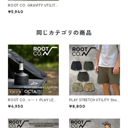
ROOT CO. GRAVITY UTILITY
WEBBING LOOP. / SINGLE SN
¥5,940
APHOOK ルートコー ショル
ダーストラップ 長さ調整 ハン
ドストラップ ネックストラッ
プ
同じカテゴリの商品
ROOT CO. ルート PLAY LED
PLAY STRETCH UTILITY Shor
MINI LANTERN OCTA. ルート
ts
¥4,950
¥8,800
コー LEDランタン