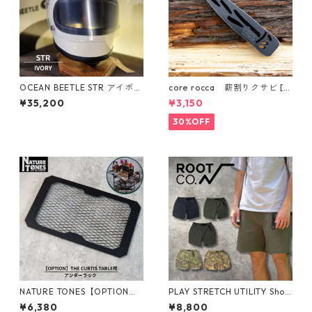
OCEAN BEETLE STR アイボリ
core rocca 薪割りクサビ [
ー オーシャンビートル ヘルメ
タケノコ ］
¥35,200
¥3,150
ット ヴィンテージ アメリカン
30%OFF
NATURE TONES【OPTION】T
PLAY STRETCH UTILITY Shor
HE CURTIS TABLE用 アンダー
ts
¥6,380
¥8,800