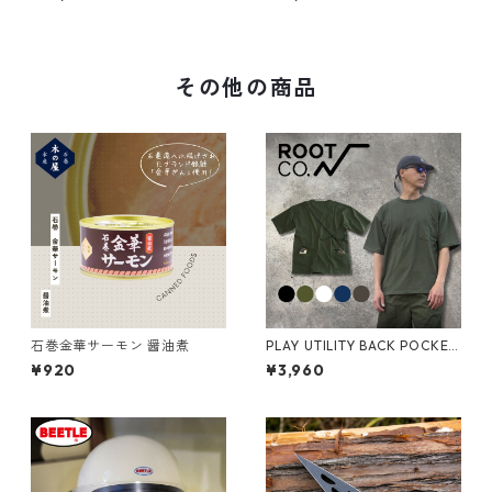
レックパンツ
ー フルジップ フーディー
その他の商品
石巻金華サーモン 醤油煮
PLAY UTILITY BACK POCKET
T-Shirts
¥920
¥3,960