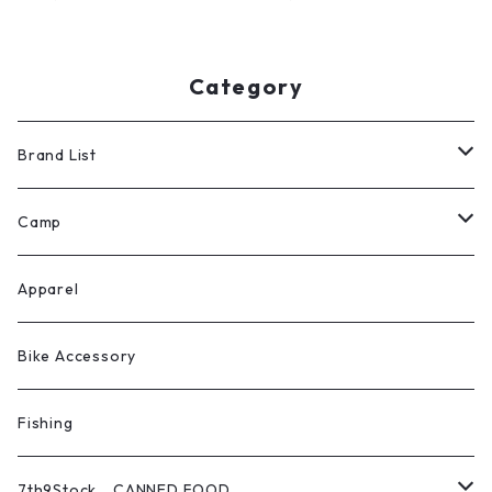
ラック
Category
Brand List
ROOT CO.
Camp
H.A.K.U
テント
Apparel
escargot （北沢株式会社）
シュラフ・コット・マット
Bike Accessory
Rob Snow
テーブル・チェア
Fishing
Tokyo Camp
焚火アイテム
7th9Stock CANNED FOOD