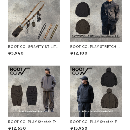
ROOT CO. GRAVITY UTILITY
ROOT CO. PLAY STRETCH U
WEBBING LOOP. / DOUBLE S
TILITY Long Sleeve Button S
¥5,940
¥12,100
NAPHOOK ルートコー ショル
hirts ルートコー 2026 ボタン
ダーストラップ スマホショル
シャツ
ダー カメラストラップ
ROOT CO. PLAY Stretch Tra
ROOT CO. PLAY Stretch Full
ck Pants 2026 ルートコー ト
-Zip Hoodie 2026 ルートコ
¥12,650
¥15,950