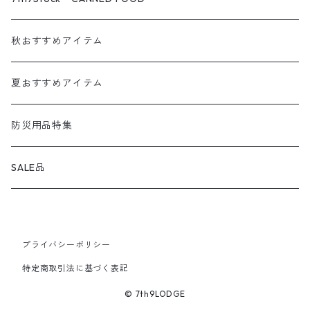
CRAFTPLUS
調理道具・食器
パンの缶詰
秋おすすめアイテム
kassai.
ランタン
お魚の缶詰
夏おすすめアイテム
GREBE WORKS
アウトドア小物
お肉の缶詰
防災用品特集
corerocca
クーラーボックス
スイーツの缶詰
SALE品
HOLY GROUND
アルミコンテナ
プライバシーポリシー
wind calm
オプションパーツ / カスタムパーツ
特定商取引法に基づく表記
IPPO PRODUCTS
フード
© 7th9LODGE