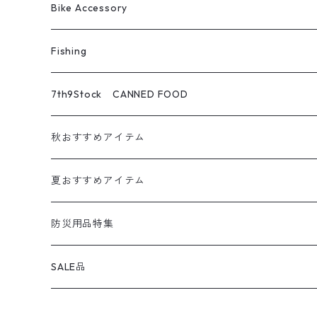
escargot （北沢株式会社）
シュラフ・コット・マット
Bike Accessory
Rob Snow
テーブル・チェア
Fishing
Tokyo Camp
焚火アイテム
7th9Stock CANNED FOOD
CRAFTPLUS
調理道具・食器
パンの缶詰
秋おすすめアイテム
kassai.
ランタン
お魚の缶詰
夏おすすめアイテム
GREBE WORKS
アウトドア小物
お肉の缶詰
防災用品特集
corerocca
クーラーボックス
スイーツの缶詰
SALE品
HOLY GROUND
アルミコンテナ