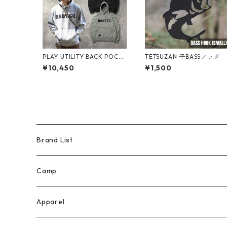
PLAY UTILITY BACK POCK
TETSUZAN 子BASSフック
ET Logo Sweat Hoodie 20
¥10,450
¥1,500
24
Brand List
ROOT CO.
Camp
H.A.K.U
テント
Apparel