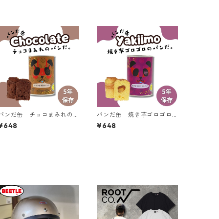
パンだ缶 チョコまみれの
パンだ缶 焼き芋ゴロゴロ
パンだ
のパンだ
¥648
¥648