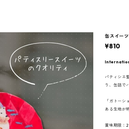
缶スイー
¥810
Internatio
パティシエ
り、缶詰で
「ガトーシ
ある生地が
賞味期限：27.