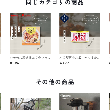
同じカテゴリの商品
レモ缶北海道ほたてのレモ
木の屋石巻水産 やわらか
ンバタ ー風味
鯨カルビ
¥594
¥777
その他の商品