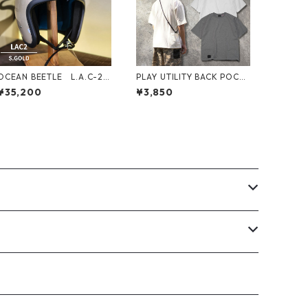
OCEAN BEETLE L.A.C-2
PLAY UTILITY BACK POCK
S.Gold＆S.Gray オーシャ
ET Plain T-Shirts
¥35,200
¥3,850
ンビートル ヘルメット