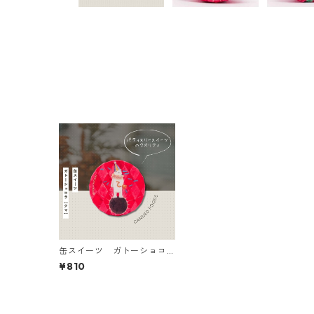
缶スイーツ ガトーショコ
ラ くま
¥810