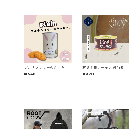
グルテンフリーのクッキ
石巻金華サーモン 醤油煮
ー
¥648
¥920