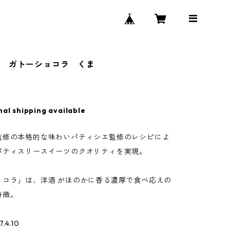
ツ ガトーショコラ くま
nal shipping available
監修の本格的な味わいパティシエ監修のレシピによ
パティスリースイーツのクオリティを実現。
ョコラ」は、洋酒 がほのかに香る濃厚で食べ応えの
特徴。
4.10