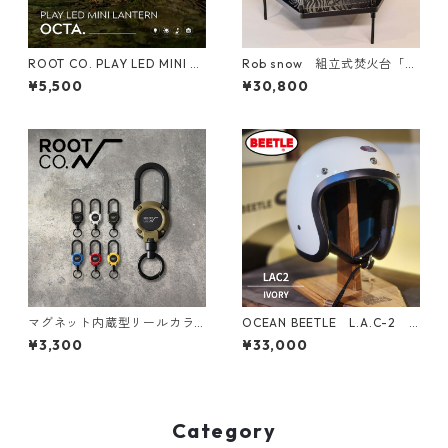
ROOT CO. PLAY LED MINI LA
Rob snow 組立式焚火台「Sh
NTERN OCTA.
inobi」（シノビ）/【黒皮鉄】
¥5,500
¥30,800
マグネット内蔵型リールカラ
OCEAN BEETLE L.A.C-2
ビナ GRAVITY MAG REEL LIT
オーシャンビートル ヘルメッ
¥3,300
¥33,000
E
ト
Category