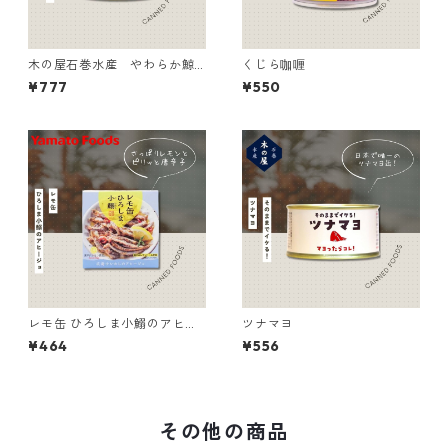
木の屋石巻水産 やわらか鯨
くじら咖喱
カルビ
¥777
¥550
レモ缶 ひろしま小鰯のアヒー
ツナマヨ
ジョ
¥464
¥556
その他の商品