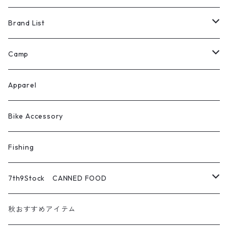
Brand List
ROOT CO.
Camp
H.A.K.U
テント
Apparel
escargot （北沢株式会社）
シュラフ・コット・マット
Bike Accessory
Rob Snow
テーブル・チェア
Fishing
Tokyo Camp
焚火アイテム
7th9Stock CANNED FOOD
CRAFTPLUS
調理道具・食器
パンの缶詰
秋おすすめアイテム