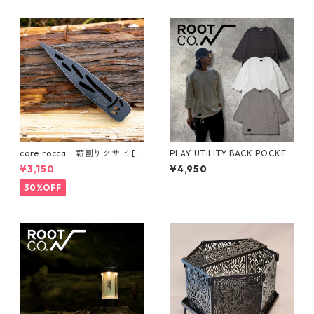
core rocca 薪割りクサビ [
PLAY UTILITY BACK POCKET
タケノコ ］
Football T-Shirts
¥3,150
¥4,950
30%OFF