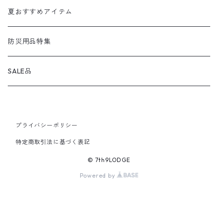
kassai.
ランタン
お魚の缶詰
夏おすすめアイテム
GREBE WORKS
アウトドア小物
お肉の缶詰
防災用品特集
corerocca
クーラーボックス
スイーツの缶詰
SALE品
HOLY GROUND
アルミコンテナ
プライバシーポリシー
wind calm
オプションパーツ / カスタムパーツ
特定商取引法に基づく表記
IPPO PRODUCTS
フード
© 7th9LODGE
Powered by
Kaleido Gloves
ステッカー