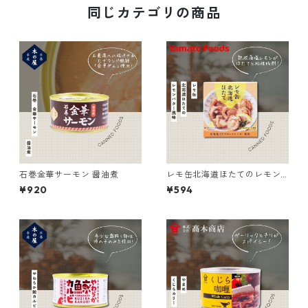
同じカテゴリの商品
石巻金華サーモン 醤油煮
レモ缶北海道ほたてのレモン
バタ ー風味
¥920
¥594