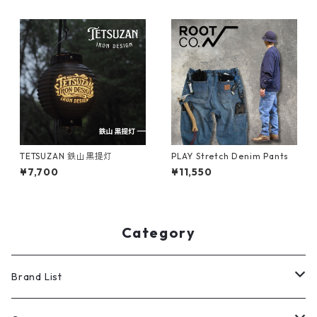
TETSUZAN 鉄山黒提灯
PLAY Stretch Denim Pants
¥7,700
¥11,550
Category
Brand List