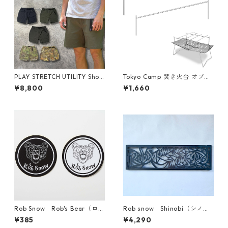
PLAY STRETCH UTILITY Shor
Tokyo Camp 焚き火台 オプシ
ts
ョンパーツ (短いｻｲｽﾞ)
¥8,800
¥1,660
Rob Snow Rob's Bear（ロブ
Rob snow Shinobi（シノ
ズベア）ステッカー（大）
ビ）専用五徳（ゴトク）/【黒
¥385
¥4,290
皮鉄】