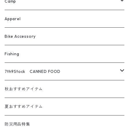
ROOT CO.
Camp
H.A.K.U
テント
Apparel
escargot （北沢株式会社）
シュラフ・コット・マット
Bike Accessory
Rob Snow
テーブル・チェア
Fishing
Tokyo Camp
焚火アイテム
7th9Stock CANNED FOOD
CRAFTPLUS
調理道具・食器
パンの缶詰
秋おすすめアイテム
kassai.
ランタン
お魚の缶詰
夏おすすめアイテム
GREBE WORKS
アウトドア小物
お肉の缶詰
防災用品特集