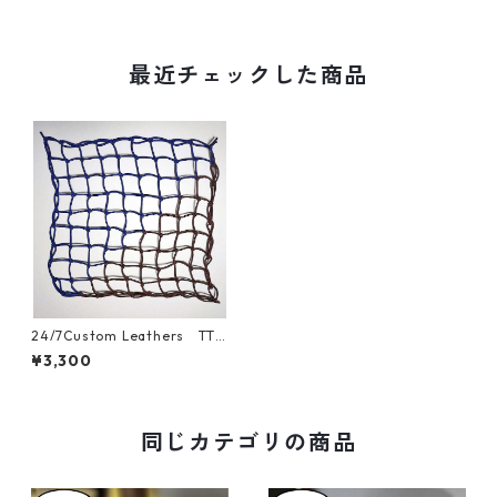
最近チェックした商品
24/7Custom Leathers TTN
1 LUGGAGE NET 【XLサ
¥3,300
イズ】
同じカテゴリの商品