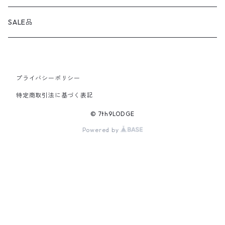
corerocca
クーラーボックス
スイーツの缶詰
SALE品
HOLY GROUND
アルミコンテナ
プライバシーポリシー
wind calm
オプションパーツ / カスタムパーツ
特定商取引法に基づく表記
IPPO PRODUCTS
フード
© 7th9LODGE
Powered by
Kaleido Gloves
ステッカー
stock arts
収納・ケース
Vermont Lanterns
石油ストーブ