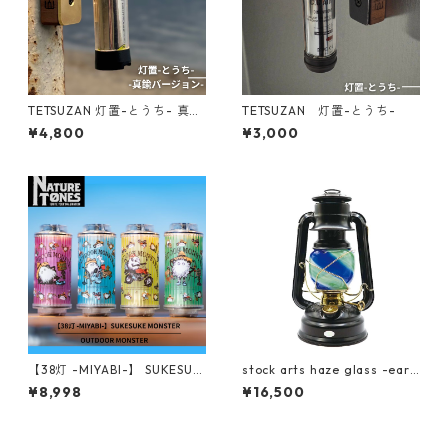
TETSUZAN 灯置-とうち- 真鍮
TETSUZAN 灯置-とうち-
バージョン
¥4,800
¥3,000
【38灯 -MIYABI-】 SUKESUK
stock arts haze glass -eart
E MONSTER
h for FEUERHAND BS276 / D
¥8,998
¥16,500
IETZ#78